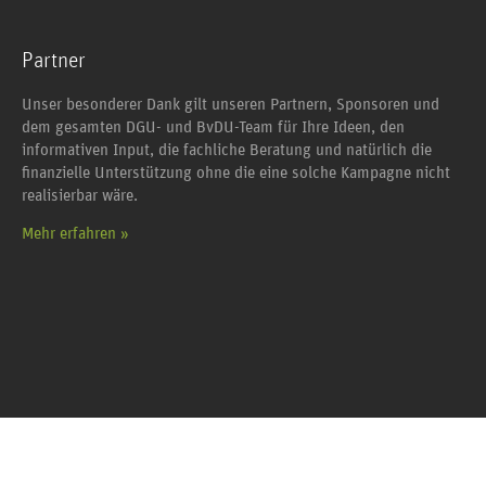
Partner
Unser besonderer Dank gilt unseren Partnern, Sponsoren und
dem gesamten DGU- und BvDU-Team für Ihre Ideen, den
informativen Input, die fachliche Beratung und natürlich die
finanzielle Unterstützung ohne die eine solche Kampagne nicht
realisierbar wäre.
Mehr erfahren »