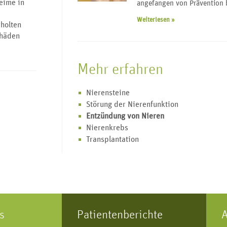
eime in
angefangen von Prävention b
Weiterlesen »
holten
chäden
Mehr erfahren
Nierensteine
Störung der Nierenfunktion
Entzündung von Nieren
Nierenkrebs
Transplantation
s
Patientenberichte
A