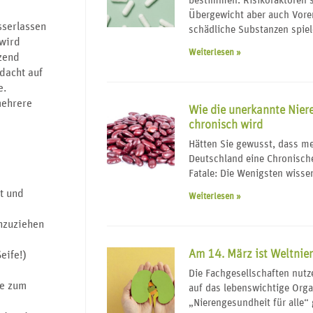
bestimmen. Risikofaktoren 
Übergewicht aber auch Vore
serlassen
schädliche Substanzen spiel
 wird
Weiterlesen »
zend
dacht auf
e.
mehrere
Wie die unerkannte Nier
chronisch wird
Hätten Sie gewusst, dass me
Deutschland eine Chronisch
Fatale: Die Wenigsten wisse
t und
Weiterlesen »
anzuziehen
Am 14. März ist Weltnie
eife!)
Die Fachgesellschaften nut
de zum
auf das lebenswichtige Org
„Nierengesundheit für alle