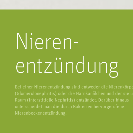
Erkrankungen an Nie
Geschlechtsorgan lässt sich in drei
Harnblase und G
Bereiche unterteilen.
Nieren-
entzündung
Bei einer Nierenentzündung sind entweder die Nierenkörp
(Glomerulonephritis) oder die Harnkanälchen und der sie
Raum (interstitielle Nephritis) entzündet. Darüber hinaus
unterscheidet man die durch Bakterien hervorgerufene
Nierenbeckenentzündung.