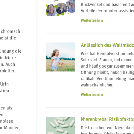
Blickwinkel und basierend a
Vorteile der roboter-assistie
Weiterlesen »
 chronisch
eist die
Anlässlich des Weltmäd
zündung die
Was hat Genitalverstümmelu
ie Niere
Sehr viel. Frauen, bei dene
en. Auch
und häufig sogar zusammeng
nleiter,
Öffnung bleibt, haben häufi
radikale Verstümmelung mac
 Urin
wahrscheinlicher.
ktion
Weiterlesen »
fen als
en
Nierenkrebs: Risikofakto
rnblase
hr Männer,
Die Ursachen von Nierenkreb