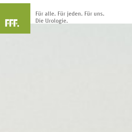
Für alle. Für jeden. Für uns.
Die Urologie.
Arztsuche
Blase
Nier
Die Blase ist Teil des Harntrakts.
Klärwerk des Körp
Hier wird Urin gesammelt und
Nieren reinigen und
gespeichert.
Blut hunderte Ma
Kinderur
Penis
Kindliche Fehlbi
Das primäre männliche