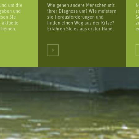
rund um die
Wie gehen andere Menschen mit
N
fgaben und
ihrer Diagnose um? Wie meistern
s
esen Sie
sie Herausforderungen und
S
 aktuelle
finden einen Weg aus der Krise?
z
 Themen.
Erfahren Sie es aus erster Hand.
e