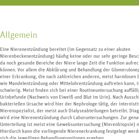
Allgemein
Eine Nierenentzündung bereitet (im Gegensatz zu einer akuten
Nierenbeckenentzündung) häufig keine oder nur sehr geringe Bes
da noch gesunde Bereiche der Niere lange Zeit die Funktion aufrec
können. Vor allem die Abklärung und Behandlung der Glomerulonep
einer Erkrankung, die nach zahlreichen anderen, meist harmlosen 
wie Mandelentzündung oder Mittelohrentzündung auftreten kann, i
schwierig. Meist finden sich bei einer Routineuntersuchung auffäll
Urinbefunde (Nachweis von Eiweiß und Blut im Urin). Nach Ausschl
bakteriellen Ursache wird hier der Nephrologe tätig, der internist
Nierenspezialist, der meist auch Dialyseabteilungen betreibt. Diag
wird eine Nierenentzündung durch Laboruntersuchungen. Zur gena
Unterteilung ist meist eine Gewebsuntersuchung (Nierenbiopsie) n
Hierdurch kann die vorliegende Nierenerkrankung festgelegt werd
sich die jeweiligen Behandlungsoptionen ergeben.