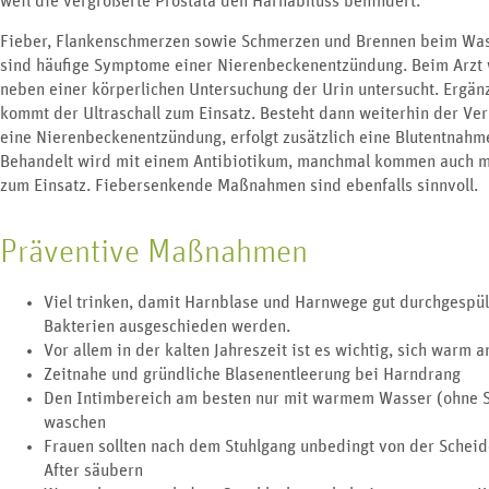
weil die vergrößerte Prostata den Harnabfluss behindert.
Fieber, Flankenschmerzen sowie Schmerzen und Brennen beim Was
sind häufige Symptome einer Nierenbeckenentzündung. Beim Arzt
neben einer körperlichen Untersuchung der Urin untersucht. Ergän
kommt der Ultraschall zum Einsatz. Besteht dann weiterhin der Ver
eine Nierenbeckenentzündung, erfolgt zusätzlich eine Blutentnahm
Behandelt wird mit einem Antibiotikum, manchmal kommen auch 
zum Einsatz. Fiebersenkende Maßnahmen sind ebenfalls sinnvoll.
Präventive Maßnahmen
Viel trinken, damit Harnblase und Harnwege gut durchgespül
Bakterien ausgeschieden werden.
Vor allem in der kalten Jahreszeit ist es wichtig, sich warm 
Zeitnahe und gründliche Blasenentleerung bei Harndrang
Den Intimbereich am besten nur mit warmem Wasser (ohne S
waschen
Frauen sollten nach dem Stuhlgang unbedingt von der Schei
After säubern