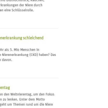
sind Bluthochdruck, Rauchen,
rkrankungen der Niere durch
en eine Schlüsselrolle.
enerkrankung schleichend
hr als 5. Mio Menschen in
e Nierenerkrankung (CKD) haben? Das
n davon.
rentag
zen den Weltnierentag, um den Fokus
an zu lenken. Unter dem Motto
“ geht um Themen rund um die Niere