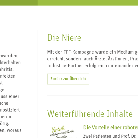
Die Niere
Mit der FFF-Kampagne wurde ein Medium ges
chwerden,
erreicht, sondern auch Ärzte, Ärztinnen, Pr
hterhalten
Industrie-Partner erfolgreich miteinander v
hritis,
Infekten
Zurück zur Übersicht
st
ige
uss einer
ische
nostiziert
Weiterführende Inhalte
ueren
ötig.
Die Vorteile einer robote
en, woraus
Zwei Patienten und Prof. Dr