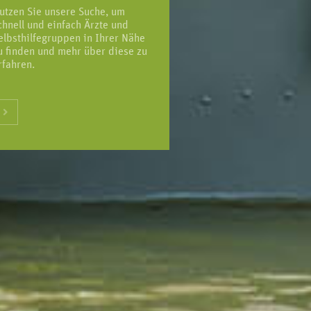
utzen Sie unsere Suche, um
chnell und einfach Ärzte und
elbsthilfegruppen in Ihrer Nähe
u finden und mehr über diese zu
rfahren.