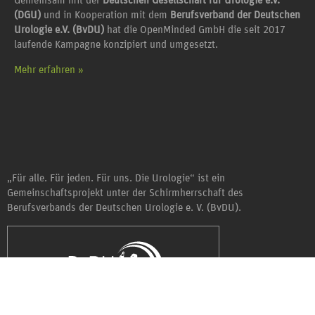
Gemeinsam mit der
Deutschen Gesellschaft für Urologie e.V.
(DGU)
und in Kooperation mit dem
Berufsverband der Deutschen
Urologie e.V. (BvDU)
hat die OpenMinded GmbH die seit 2017
laufende Kampagne konzipiert und umgesetzt.
Mehr erfahren »
„Für alle. Für jeden. Für uns. Die Urologie“ ist ein
Gemeinschaftsprojekt unter der Schirmherrschaft des
Berufsverbands der Deutschen Urologie e. V. (BvDU).