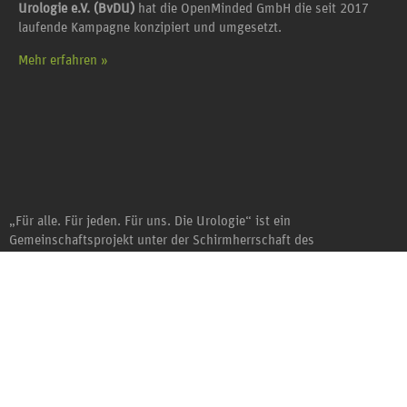
Urologie e.V. (BvDU)
hat die OpenMinded GmbH die seit 2017
laufende Kampagne konzipiert und umgesetzt.
Mehr erfahren »
„Für alle. Für jeden. Für uns. Die Urologie“ ist ein
Gemeinschaftsprojekt unter der Schirmherrschaft des
Berufsverbands der Deutschen Urologie e. V. (BvDU).