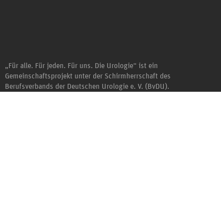
„Für alle. Für jeden. Für uns. Die Urologie“ ist ein
Gemeinschaftsprojekt unter der Schirmherrschaft des
Berufsverbands der Deutschen Urologie e. V. (BvDU).