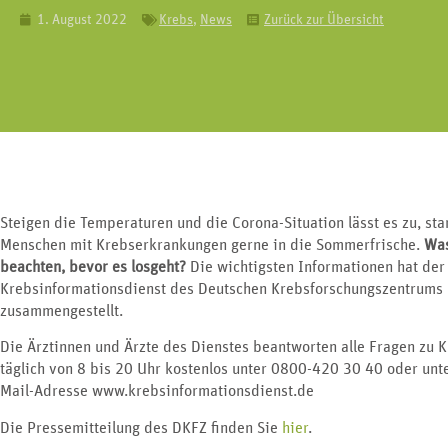
Erkrankungen an Nie
Geschlechtsorgan lässt sich in drei
1. August 2022
Krebs
,
News
Zurück zur Übersicht
Harnblase und G
Bereiche unterteilen.
Steigen die Temperaturen und die Corona-Situation lässt es zu, sta
Menschen mit Krebserkrankungen gerne in die Sommerfrische.
Was
beachten, bevor es losgeht?
Die wichtigsten Informationen hat der
Krebsinformationsdienst des Deutschen Krebsforschungszentrums
zusammengestellt.
Die Ärztinnen und Ärzte des Dienstes beantworten alle Fragen zu 
täglich von 8 bis 20 Uhr kostenlos unter 0800-420 30 40 oder unte
Mail-Adresse www.krebsinformationsdienst.de
Die Pressemitteilung des DKFZ finden Sie
hier
.