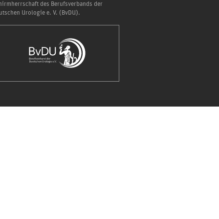
hirmherrschaft des Berufsverbands der
utschen Urologie e. V. (BvDU).