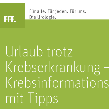
Für alle. Für jeden. Für uns.
Die Urologie.
Arztsuche
Urlaub trotz
Blase
Nier
Die Blase ist Teil des Harntrakts.
Klärwerk des Körp
Hier wird Urin gesammelt und
Nieren reinigen und
Krebserkrankung –
gespeichert.
Blut hunderte Ma
Krebsinformations
mit Tipps
Kinderur
Penis
Kindliche Fehlbi
Das primäre männliche