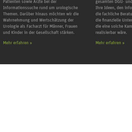
Patienten sowie Ärzte bei der
gesamten DGU- und
Informationssuche rund um urologische
Ihre Ideen, den inf
Themen. Darüber hinaus möchten wir die
die fachliche Berat
Wahrnehmung und Wertschätzung der
die finanzielle Unt
Urologie als Facharzt für Männer, Frauen
die eine solche Ka
und Kinder in der Gesellschaft stärken.
realisierbar wäre.
Mehr erfahren »
Mehr erfahren »