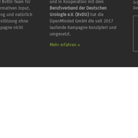
 BvDU-Team für
und in Kooperation mit dem
Sc
ormativen Input,
Berufsverband der Deutschen
De
ung und natürlich
Urologie e.V. (BvDU)
hat die
erstützung ohne
OpenMinded GmbH die seit 2017
mpagne nicht
laufende Kampagne konzipiert und
umgesetzt.
Mehr erfahren »