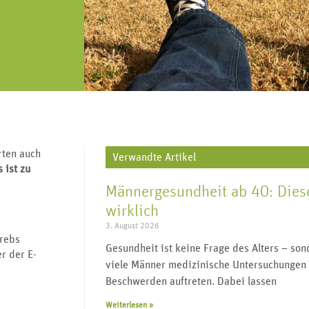
„Urologie für alle“ lebt von regem
J
V
Geschlechtskrankheiten,
re, Harnleiter,
Austausch und vielen Impulsgebern.
wi
Transgender, Wechseljahre uvm.
enitalien.
Werden Sie Teil der Community und
folgen Sie uns.
rten auch
Verwandte Artikel
 ist zu
Männergesundheit ab 40: Diese
wirklich
3. August 2026
Krebs
Gesundheit ist keine Frage des Alters – s
r der E-
viele Männer medizinische Untersuchungen 
Beschwerden auftreten. Dabei lassen
Weiterlesen »