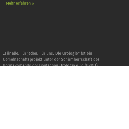
Mehr erfahren »
„Für alle. Für jeden. Für uns. Die Urologie“ ist ein
Gemeinschaftsprojekt unter der Schirmherrschaft des
Berufsverbands der Deutschen Urologie e. V. (BvDU).