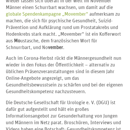
wieder lassen sich überall in der Welt im November
Männer einen Schurrbart wachsen, um damit auf die
globale Spendenkampagne „Movember“
aufmerksam zu
machen, die sich für psychische Gesundheit, Suizid-
Prävention und Aufklärung rund um Prostatakrebs und
Hodenkrebs stark macht. „Movember“ ist ein Kofferwort
aus
Mo
ustasche, dem französischen Wort für
Schnurrbart, und No
vember
.
Auch im Corona-Herbst rückt die Männergesundheit nun
wieder in den Fokus der Öffentlichkeit – alternativ zu
üblichen Präsenzveranstaltungen sind in diesem Jahr
Online-Angebote angezeigt, um das
Gesundheitsbewusstsein zu schärfen und bei der eigenen
Gesundheitskompetenz nachzusteuern.
Die Deutsche Gesellschaft für Urologie e. V. (DGU) ist
dafür gut aufgestellt und hält ein großes
Informationsangebot zur Gesunderhaltung von Jungen
und Männern im Netz parat. Broschüren, Interviews und
Videos haben eine Botschaft: Gesundheitskompetenz ist