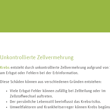
Erkrankungen an Nie
Geschlechtsorgan lässt sich in drei
Harnblase und G
Bereiche unterteilen.
Unkontrollierte Zellvermehrung
Krebs
entsteht durch unkontrollierte Zellvermehrung aufgrund von
am Erbgut oder Fehlern bei der Erbinformation.
Diese Schäden können aus verschiedenen Gründen entstehen:
Viele Erbgut-Fehler können zufällig bei Zellteilung oder im
Zellstoffwechsel auftreten.
Der persönliche Lebensstil beeinflusst das Krebsrisiko.
Umweltfaktoren und Krankheitserreger können Krebs begüns