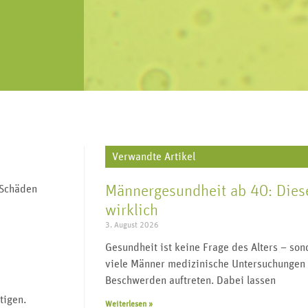
„Urologie für alle“ lebt von regem
J
V
Geschlechtskrankheiten,
re, Harnleiter,
Austausch und vielen Impulsgebern.
wi
Transgender, Wechseljahre uvm.
enitalien.
Werden Sie Teil der Community und
folgen Sie uns.
Verwandte Artikel
Männergesundheit ab 40: Diese
 Schäden
wirklich
3. August 2026
Gesundheit ist keine Frage des Alters – s
viele Männer medizinische Untersuchungen 
Beschwerden auftreten. Dabei lassen
tigen.
Weiterlesen »