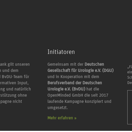
Initiatoren
ank gilt unseren
Gemeinsam mit der
Deutschen
„Fü
en und dem
Gesellschaft für Urologie e.V. (DGU)
ei
 BvDU-Team für
und in Kooperation mit dem
Sc
ormativen Input,
Berufsverband der Deutschen
De
ung und natürlich
Urologie e.V. (BvDU)
hat die
erstützung ohne
OpenMinded GmbH die seit 2017
mpagne nicht
laufende Kampagne konzipiert und
umgesetzt.
Mehr erfahren »