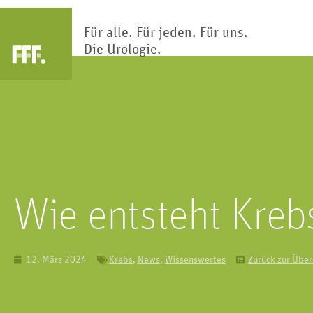
Für alle. Für jeden. Für uns.
Die Urologie.
Arztsuche
Blase
Nier
Die Blase ist Teil des Harntrakts.
Klärwerk des Körp
Hier wird Urin gesammelt und
Nieren reinigen und
gespeichert.
Blut hunderte Ma
Wie entsteht Kreb
12. März 2024
Krebs
,
News
,
Wissenswertes
Zurück zur Über
Kinderur
Penis
Kindliche Fehlbi
Das primäre männliche