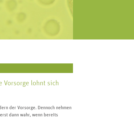
eweils am Monatsende versenden
orsorge, Symptome, Diagnostik
r einen Patienten-Newsletter mit
und Behandlung.
allen wichtigen Beiträgen der
vergangenen vier Wochen.
 Vorsorge lohnt sich
ondern der Vorsorge. Dennoch nehmen
erst dann wahr, wenn bereits