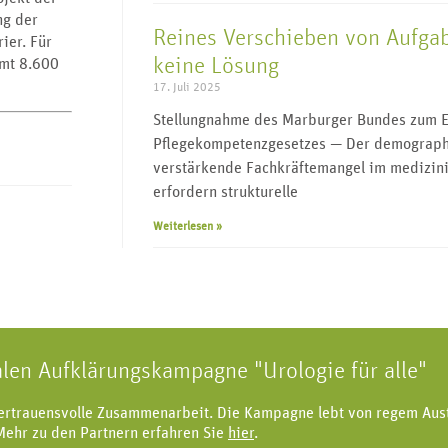
ng der
Reines Verschieben von Aufgab
ier. Für
keine Lösung
amt 8.600
17. Juli 2025
Stellungnahme des Marburger Bundes zum E
Pflegekompetenzgesetzes — Der demographi
verstärkende Fachkräftemangel im medizini
erfordern strukturelle
Weiterlesen »
alen Aufklärungskampagne "Urologie für alle"
vertrauensvolle Zusammenarbeit. Die Kampagne lebt von regem Aus
Mehr zu den Partnern erfahren Sie
hier
.