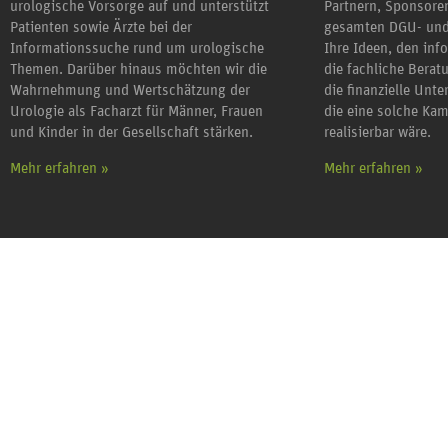
urologische Vorsorge auf und unterstützt
Partnern, Sponsor
Patienten sowie Ärzte bei der
gesamten DGU- und
Informationssuche rund um urologische
Ihre Ideen, den inf
Themen. Darüber hinaus möchten wir die
die fachliche Berat
Wahrnehmung und Wertschätzung der
die finanzielle Unt
Urologie als Facharzt für Männer, Frauen
die eine solche Ka
und Kinder in der Gesellschaft stärken.
realisierbar wäre.
Mehr erfahren »
Mehr erfahren »