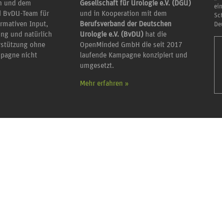
en und dem
Gesellschaft für Urologie e.V. (DGU)
ei
 BvDU-Team für
und in Kooperation mit dem
Sc
ormativen Input,
Berufsverband der Deutschen
De
ung und natürlich
Urologie e.V. (BvDU)
hat die
erstützung ohne
OpenMinded GmbH die seit 2017
mpagne nicht
laufende Kampagne konzipiert und
umgesetzt.
Mehr erfahren »