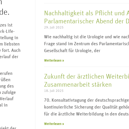
n
de.
Nachhaltigkeit als Pflicht und
Parlamentarischer Abend der 
zes ist
29. Juli 2025
rk-Life-
Wie nachhaltig ist die Urologie und wie nac
tellung in
Frage stand im Zentrum des Parlamentaris
m liebsten
 fort. Auch
Gesellschaft für Urologie, der
erlauf der
Weiterlesen »
berufen
Zukunft der ärztlichen Weiterbi
rüßen
Zusammenarbeit stärken
rung des
18. Juli 2025
 zufolge
Verlauf
70. Konsultativtagung der deutschsprachig
l in
kontinuierliche Sicherung der Qualität geh
für die ärztliche Weiterbildung in den deut
Weiterlesen »
ojekt der