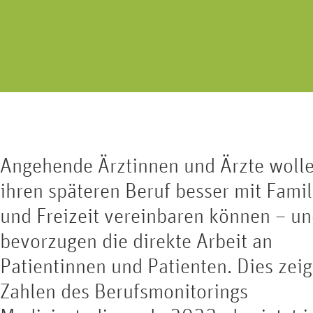
Erkrankungen an Nie
Geschlechtsorgan lässt sich in drei
Harnblase und G
Bereiche unterteilen.
Angehende Ärztinnen und Ärzte woll
ihren späteren Beruf besser mit Famil
und Freizeit vereinbaren können – u
bevorzugen die direkte Arbeit an
Patientinnen und Patienten. Dies zei
Zahlen des Berufsmonitorings