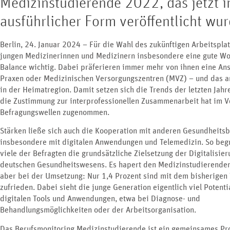
Medizinstudierende 2022, das jetzt i
ausführlicher Form veröffentlicht wur
Berlin, 24. Januar 2024 – Für die Wahl des zukünftigen Arbeitsplat
jungen Medizinerinnen und Medizinern insbesondere eine gute Wo
Balance wichtig. Dabei präferieren immer mehr von ihnen eine Ans
Praxen oder Medizinischen Versorgungszentren (MVZ) – und das a
in der Heimatregion. Damit setzen sich die Trends der letzten Jahre
die Zustimmung zur interprofessionellen Zusammenarbeit hat im V
Befragungswellen zugenommen.
Stärken ließe sich auch die Kooperation mit anderen Gesundheits
insbesondere mit digitalen Anwendungen und Telemedizin. So beg
viele der Befragten die grundsätzliche Zielsetzung der Digitalisie
deutschen Gesundheitswesens. Es hapert den Medizinstudierenden
aber bei der Umsetzung: Nur 1,4 Prozent sind mit dem bisherigen 
zufrieden. Dabei sieht die junge Generation eigentlich viel Potentia
digitalen Tools und Anwendungen, etwa bei Diagnose- und
Behandlungsmöglichkeiten oder der Arbeitsorganisation.
Das Berufsmonitoring Medizinstudierende ist ein gemeinsames Pr