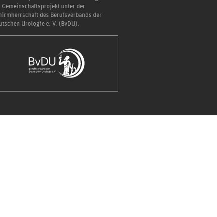
n Gemeinschaftsprojekt unter der
hirmherrschaft des Berufsverbands der
utschen Urologie e. V. (BvDU).