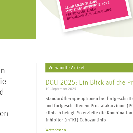
„Urologie für alle“ lebt von regem
J
V
Geschlechtskrankheiten,
re, Harnleiter,
Austausch und vielen Impulsgebern.
wi
Transgender, Wechseljahre uvm.
enitalien.
Werden Sie Teil der Community und
folgen Sie uns.
Verwandte Artikel
en
ie
DGU 2025: Ein Blick auf die P
10. September 2025
nd
Standardtherapieoptionen bei fortgeschrit
und fortgeschrittenem Prostatakarzinom (PC
gen
klinisch belegt. So erzielte die Kombinatio
Inhibitor (mTKI) Cabozantinib
Weiterlesen »