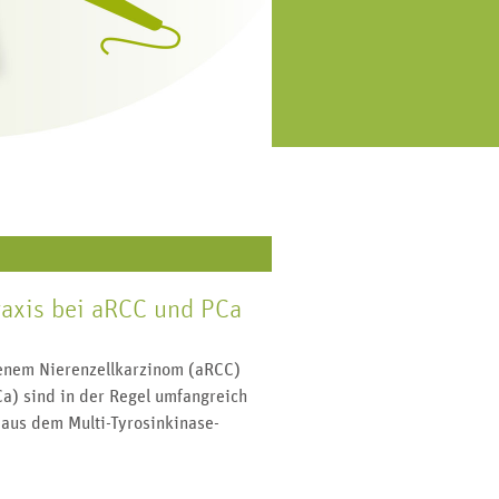
eweils am Monatsende versenden
orsorge, Symptome, Diagnostik
r einen Patienten-Newsletter mit
und Behandlung.
allen wichtigen Beiträgen der
vergangenen vier Wochen.
raxis bei aRCC und PCa
tenem Nierenzellkarzinom (aRCC)
a) sind in der Regel umfangreich
n aus dem Multi-Tyrosinkinase-