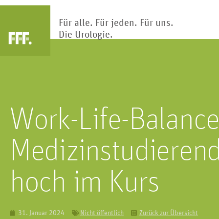
Für alle. Für jeden. Für uns.
Die Urologie.
Arztsuche
Blase
Nier
Work-Life-Balance
Die Blase ist Teil des Harntrakts.
Klärwerk des Körp
Hier wird Urin gesammelt und
Nieren reinigen und
gespeichert.
Blut hunderte Ma
Medizinstudieren
hoch im Kurs
Kinderur
Penis
31. Januar 2024
Nicht öffentlich
Zurück zur Übersicht
Kindliche Fehlbi
Das primäre männliche