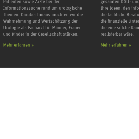
Patienten sowie Ärzte bei der
gesamten DGU- und
Informationssuche rund um urologische
Ihre Ideen, den inf
Themen. Darüber hinaus möchten wir die
die fachliche Berat
Wahrnehmung und Wertschätzung der
die finanzielle Unt
Urologie als Facharzt für Männer, Frauen
die eine solche Ka
und Kinder in der Gesellschaft stärken.
realisierbar wäre.
Mehr erfahren »
Mehr erfahren »