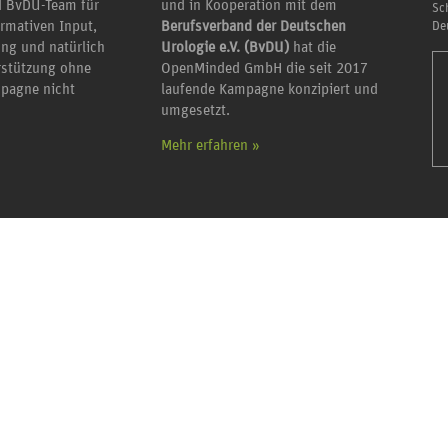
 BvDU-Team für
und in Kooperation mit dem
Sc
ormativen Input,
Berufsverband der Deutschen
De
ung und natürlich
Urologie e.V. (BvDU)
hat die
erstützung ohne
OpenMinded GmbH die seit 2017
mpagne nicht
laufende Kampagne konzipiert und
umgesetzt.
Mehr erfahren »