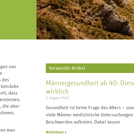
„Urologie für alle“ lebt von regem
J
V
Geschlechtskrankheiten,
re, Harnleiter,
Austausch und vielen Impulsgebern.
wi
Transgender, Wechseljahre uvm.
enitalien.
Werden Sie Teil der Community und
folgen Sie uns.
ngen von
Verwandte Artikel
on
n des
Männergesundheit ab 40: Diese
 Getränke
wirklich
eit, dass
3. August 2026
rensteinen,
, die aber
Gesundheit ist keine Frage des Alters – s
können,
viele Männer medizinische Untersuchungen 
Beschwerden auftreten. Dabei lassen
 den man
Weiterlesen »