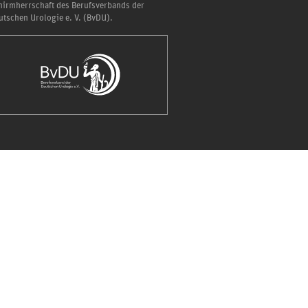
hirmherrschaft des Berufsverbands der
utschen Urologie e. V. (BvDU).