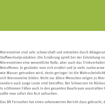
Erkrankungen an Nie
Geschlechtsorgan lässt sich in drei
Harnblase und G
Bereiche unterteilen.
Nierensteine sind sehr schmerzhaft und entstehen durch Ablageru
Stoffwechselprodukten. Die Ernährung spielt bei der Entstehung v
Nierensteinen eine wesentliche Rolle, aber auch das Trinkverhalte
Betroffenen. Je gesünder man sich ernährt und je mehr zuckerarme
wie Wasser getrunken wird, desto geringer ist die Wahrscheinlichk
sich Nierensteine bilden. Nicht nur ältere Menschen neigen zu Nie
sondern auch junge Leute sind betroffen. Bei Schmerzen im Rücken
in schlimmen Fällen auch in den gesamten Bauchraum ausstrahlen 
sollte man sofort den Arzt aufsuchen.
Das BR Fernsehen hat einen sehenswerten Bericht dazu gebracht,