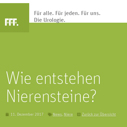
Für alle. Für jeden. Für uns.
Die Urologie.
Arztsuche
Blase
Nier
Die Blase ist Teil des Harntrakts.
Klärwerk des Körp
Hier wird Urin gesammelt und
Nieren reinigen und
Wie entstehen
gespeichert.
Blut hunderte Ma
Nierensteine?
11. Dezember 2017
News
,
Niere
Zurück zur Übersicht
Kinderur
Penis
Kindliche Fehlbi
Das primäre männliche