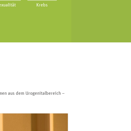
exualität
Krebs
emen aus dem Urogenitalbereich –