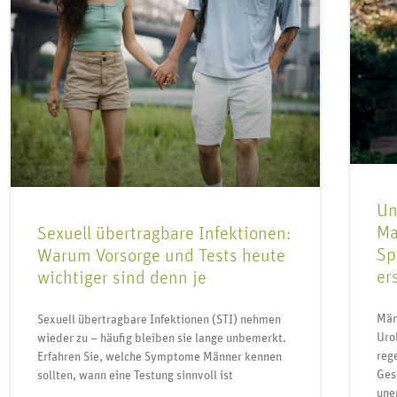
Un
Ma
Sexuell übertragbare Infektionen:
Sp
Warum Vorsorge und Tests heute
er
wichtiger sind denn je
Män
Sexuell übertragbare Infektionen (STI) nehmen
Uro
wieder zu – häufig bleiben sie lange unbemerkt.
reg
Erfahren Sie, welche Symptome Männer kennen
Ges
sollten, wann eine Testung sinnvoll ist
uner