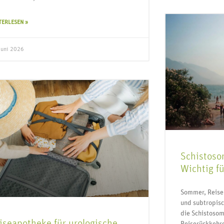
TERLESEN »
Juni 2026
Schistosom
Wichtig f
Sommer, Reisen
und subtropis
die Schistosomi
iseapotheke für urologische
Reiserückkehre