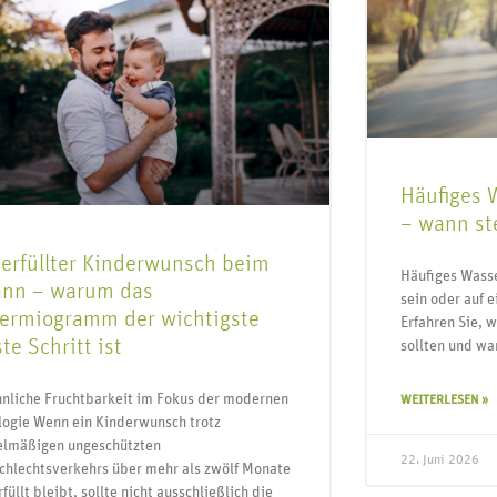
Häufiges 
– wann st
erfüllter Kinderwunsch beim
Häufiges Wass
nn – warum das
sein oder auf 
ermiogramm der wichtigste
Erfahren Sie, 
ste Schritt ist
sollten und wa
nliche Fruchtbarkeit im Fokus der modernen
WEITERLESEN »
logie Wenn ein Kinderwunsch trotz
elmäßigen ungeschützten
22. Juni 2026
chlechtsverkehrs über mehr als zwölf Monate
füllt bleibt, sollte nicht ausschließlich die