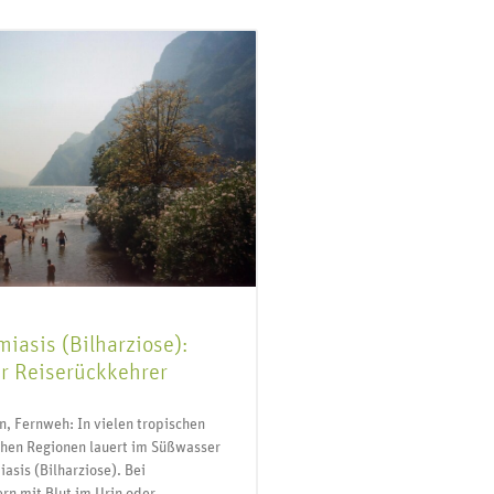
iasis (Bilharziose):
ür Reiserückkehrer
, Fernweh: In vielen tropischen
chen Regionen lauert im Süßwasser
asis (Bilharziose). Bei
rn mit Blut im Urin oder