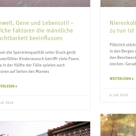
welt, Gene und Lebensstil –
Nierenkoli
lche Faktoren die männliche
zu tun ist
uchtbarkeit beeinflussen
Plötzlich stär
in den Bergen 
um die Spermienqualität unter Druck gerät
den Beschwerd
 unerfüllter Kinderwunsch betrifft viele Paare.
stecken. Gerad
a in der Hälfte der Fälle spielen auch
toren auf Seiten des Mannes
WEITERLESEN »
TERLESEN »
6. Juli 2026
Juli 2026