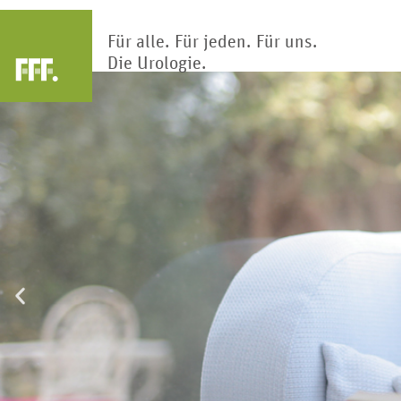
Für alle. Für jeden. Für uns.
Die Urologie.
Arztsuche
Blase
Nier
Die Blase ist Teil des Harntrakts.
Klärwerk des Körp
Hier wird Urin gesammelt und
Nieren reinigen und
gespeichert.
Blut hunderte Ma
Kinderur
Penis
Kindliche Fehlbi
Das primäre männliche