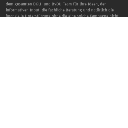
dem gesamten DGU- und BvDU-Team für Ihre Ideen, den
informativen Input, die fachliche Beratung und natürlich die
finanzielle Unterstützung ohne die eine solche Kampagne nicht
realisierbar wäre.
Mehr erfahren »