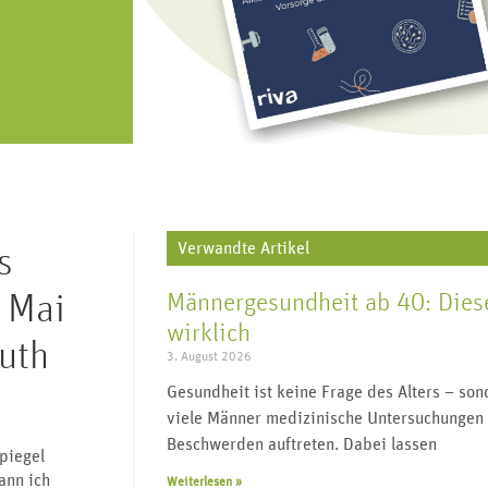
„Urologie für alle“ lebt von regem
J
V
Geschlechtskrankheiten,
re, Harnleiter,
Austausch und vielen Impulsgebern.
wi
Transgender, Wechseljahre uvm.
enitalien.
Werden Sie Teil der Community und
folgen Sie uns.
Verwandte Artikel
s
 Mai
Männergesundheit ab 40: Diese
wirklich
uth
3. August 2026
Gesundheit ist keine Frage des Alters – s
viele Männer medizinische Untersuchungen 
Beschwerden auftreten. Dabei lassen
piegel
ann ich
Weiterlesen »