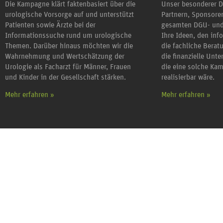
Die Kampagne klärt faktenbasiert über die
Unser besonderer D
urologische Vorsorge auf und unterstützt
Partnern, Sponsor
Patienten sowie Ärzte bei der
gesamten DGU- und
Informationssuche rund um urologische
Ihre Ideen, den inf
Themen. Darüber hinaus möchten wir die
die fachliche Berat
Wahrnehmung und Wertschätzung der
die finanzielle Unt
Urologie als Facharzt für Männer, Frauen
die eine solche Ka
und Kinder in der Gesellschaft stärken.
realisierbar wäre.
Mehr erfahren »
Mehr erfahren »