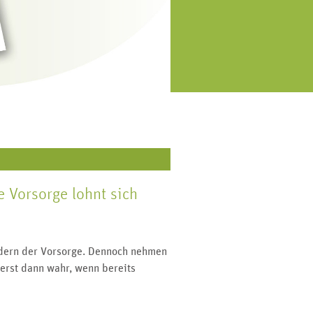
eweils am Monatsende versenden
orsorge, Symptome, Diagnostik
r einen Patienten-Newsletter mit
und Behandlung.
allen wichtigen Beiträgen der
vergangenen vier Wochen.
 Vorsorge lohnt sich
ondern der Vorsorge. Dennoch nehmen
erst dann wahr, wenn bereits