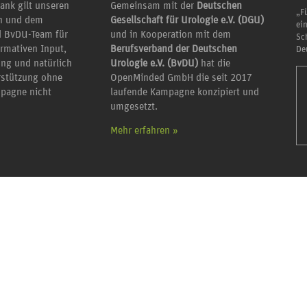
ank gilt unseren
Gemeinsam mit der
Deutschen
„Fü
en und dem
Gesellschaft für Urologie e.V. (DGU)
ei
 BvDU-Team für
und in Kooperation mit dem
Sc
ormativen Input,
Berufsverband der Deutschen
De
ung und natürlich
Urologie e.V. (BvDU)
hat die
erstützung ohne
OpenMinded GmbH die seit 2017
mpagne nicht
laufende Kampagne konzipiert und
umgesetzt.
Mehr erfahren »