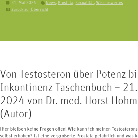
31. Mai 2024
News
,
Prostata
,
Sexualität
,
Wissenswertes
Erkrankungen an Nie
Geschlechtsorgan lässt sich in drei
Zurück zur Übersicht
Harnblase und G
Bereiche unterteilen.
Von Testosteron über Potenz bi
Inkontinenz Taschenbuch – 21.
2024 von Dr. med. Horst Hohm
(Autor)
Hier bleiben keine Fragen offen! Wie kann ich meinen Testosterons
selbst erhöhen? Ist eine vergrößerte Prostata gefährlich und was k