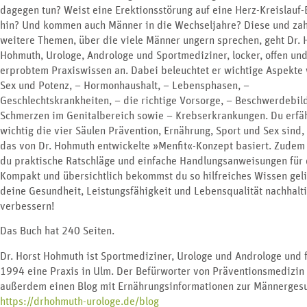
dagegen tun? Weist eine Erektionsstörung auf eine Herz-Kreislauf
hin? Und kommen auch Männer in die Wechseljahre? Diese und zah
weitere Themen, über die viele Männer ungern sprechen, geht Dr. 
Hohmuth, Urologe, Androloge und Sportmediziner, locker, offen und
erprobtem Praxiswissen an. Dabei beleuchtet er wichtige Aspekte
Sex und Potenz, – Hormonhaushalt, – Lebensphasen, –
Geschlechtskrankheiten, – die richtige Vorsorge, – Beschwerdebil
Schmerzen im Genitalbereich sowie – Krebserkrankungen. Du erfäh
wichtig die vier Säulen Prävention, Ernährung, Sport und Sex sind,
das von Dr. Hohmuth entwickelte »Menfit«-Konzept basiert. Zudem 
du praktische Ratschläge und einfache Handlungsanweisungen für d
Kompakt und übersichtlich bekommst du so hilfreiches Wissen geli
deine Gesundheit, Leistungsfähigkeit und Lebensqualität nachhalti
verbessern!
Das Buch hat 240 Seiten.
Dr. Horst Hohmuth ist Sportmediziner, Urologe und Androloge und f
1994 eine Praxis in Ulm. Der Befürworter von Präventionsmedizin 
außerdem einen Blog mit Ernährungsinformationen zur Männergesu
https://drhohmuth-urologe.de/blog