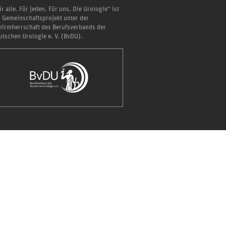
r alle. Für jeden. Für uns. Die Urologie“ ist
n Gemeinschaftsprojekt unter der
hirmherrschaft des Berufsverbands der
utschen Urologie e. V. (BvDU).