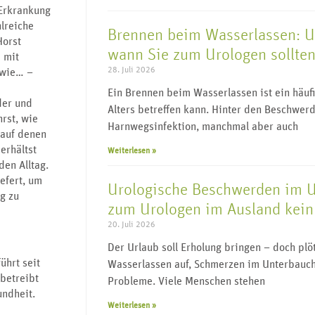
-Erkrankung
lreiche
Brennen beim Wasserlassen: 
Horst
wann Sie zum Urologen sollte
 mit
28. Juli 2026
 wie… –
Ein Brennen beim Wasserlassen ist ein häu
der und
Alters betreffen kann. Hinter den Beschwerd
rst, wie
Harnwegsinfektion, manchmal aber auch
 auf denen
erhältst
Weiterlesen »
en Alltag.
efert, um
Urologische Beschwerden im 
g zu
zum Urologen im Ausland kein 
20. Juli 2026
Der Urlaub soll Erholung bringen – doch pl
ührt seit
Wasserlassen auf, Schmerzen im Unterbauch
betreibt
Probleme. Viele Menschen stehen
ndheit.
Weiterlesen »