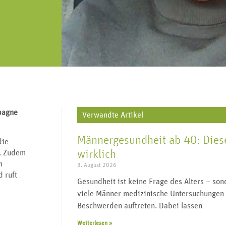
„Urologie für alle“ lebt von regem
J
V
Geschlechtskrankheiten,
re, Harnleiter,
Austausch und vielen Impulsgebern.
wi
Transgender, Wechseljahre uvm.
enitalien.
Werden Sie Teil der Community und
folgen Sie uns.
pagne
Verwandte Artikel
Männergesundheit ab 40: Diese
die
wirklich
n. Zudem
m
3. August 2026
 ruft
Gesundheit ist keine Frage des Alters – s
viele Männer medizinische Untersuchungen 
Beschwerden auftreten. Dabei lassen
Weiterlesen »