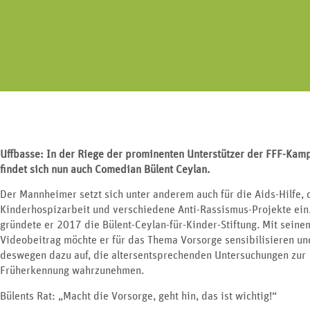
Erkrankungen an Nie
Geschlechtsorgan lässt sich in drei
Harnblase und G
Bereiche unterteilen.
Uffbasse: In der Riege der prominenten Unterstützer der FFF-Kam
findet sich nun auch Comedian Bülent Ceylan.
Der Mannheimer setzt sich unter anderem auch für die Aids-Hilfe, 
Kinderhospizarbeit und verschiedene Anti-Rassismus-Projekte ei
gründete er 2017 die Bülent-Ceylan-für-Kinder-Stiftung. Mit seine
Videobeitrag möchte er für das Thema Vorsorge sensibilisieren und
deswegen dazu auf, die altersentsprechenden Untersuchungen zur
Früherkennung wahrzunehmen.
Bülents Rat: „Macht die Vorsorge, geht hin, das ist wichtig!“