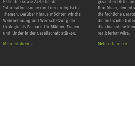
Patienten sowie Ärzte bei der
gesamten DGU- und
Informationssuche rund um urologische
Ihre Ideen, den inf
Themen. Darüber hinaus möchten wir die
die fachliche Berat
Wahrnehmung und Wertschätzung der
die finanzielle Unt
Urologie als Facharzt für Männer, Frauen
die eine solche Ka
und Kinder in der Gesellschaft stärken.
realisierbar wäre.
Mehr erfahren »
Mehr erfahren »