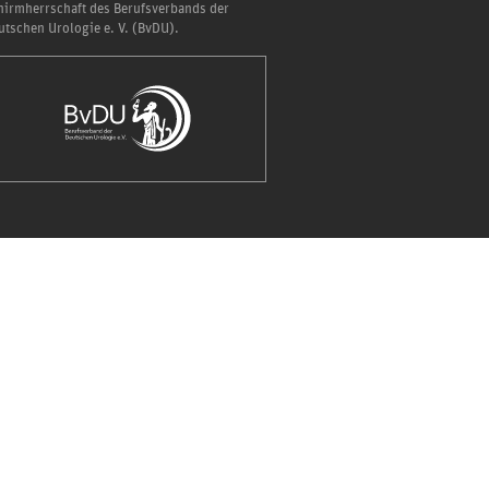
hirmherrschaft des Berufsverbands der
utschen Urologie e. V. (BvDU).