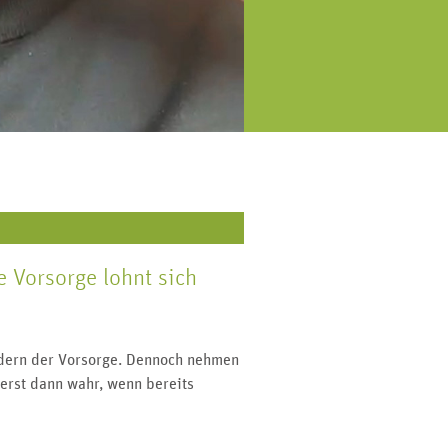
eweils am Monatsende versenden
orsorge, Symptome, Diagnostik
r einen Patienten-Newsletter mit
und Behandlung.
allen wichtigen Beiträgen der
vergangenen vier Wochen.
 Vorsorge lohnt sich
ondern der Vorsorge. Dennoch nehmen
erst dann wahr, wenn bereits