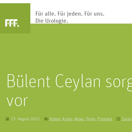
Für alle. Für jeden. Für uns.
Die Urologie.
Arztsuche
Blase
Nier
Die Blase ist Teil des Harntrakts.
Klärwerk des Körp
Hier wird Urin gesammelt und
Nieren reinigen und
Bülent Ceylan sor
gespeichert.
Blut hunderte Ma
vor
23. August 2022
Hoden
,
Krebs
,
News
,
Penis
,
Prostata
Zurüc
Kinderur
Penis
Kindliche Fehlbi
Das primäre männliche