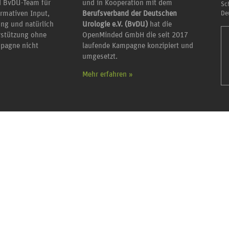
 BvDU-Team für
und in Kooperation mit dem
Sc
ormativen Input,
Berufsverband der Deutschen
De
ung und natürlich
Urologie e.V. (BvDU)
hat die
erstützung ohne
OpenMinded GmbH die seit 2017
mpagne nicht
laufende Kampagne konzipiert und
umgesetzt.
Mehr erfahren »