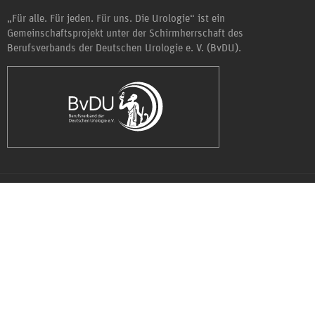
„Für alle. Für jeden. Für uns. Die Urologie“ ist ein
Gemeinschaftsprojekt unter der Schirmherrschaft des
Berufsverbands der Deutschen Urologie e. V. (BvDU).
Copyright © 2026 – OpenMinded Webkonzepte GmbH
Kontakt
Datenschutzerklärung
Impressum
Presse
Mediadaten
Newsletter