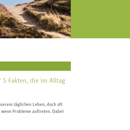
eweils am Monatsende versenden
orsorge, Symptome, Diagnostik
r einen Patienten-Newsletter mit
und Behandlung.
allen wichtigen Beiträgen der
vergangenen vier Wochen.
 5 Fakten, die im Alltag
unserem täglichen Leben, doch oft
, wenn Probleme auftreten. Dabei