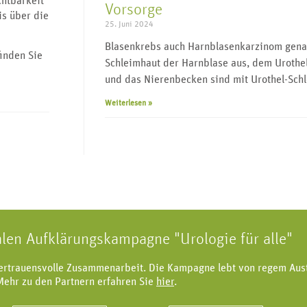
chtbarkeit
Vorsorge
is über die
25. Juni 2024
Blasenkrebs auch Harnblasenkarzinom genan
inden Sie
Schleimhaut der Harnblase aus, dem Urothel
und das Nierenbecken sind mit Urothel-Sch
Weiterlesen »
alen Aufklärungskampagne "Urologie für alle"
vertrauensvolle Zusammenarbeit. Die Kampagne lebt von regem Aus
Mehr zu den Partnern erfahren Sie
hier
.