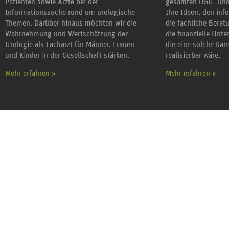
Patienten sowie Ärzte bei der
gesamten DGU- und
Informationssuche rund um urologische
Ihre Ideen, den inf
Themen. Darüber hinaus möchten wir die
die fachliche Berat
Wahrnehmung und Wertschätzung der
die finanzielle Unt
Urologie als Facharzt für Männer, Frauen
die eine solche Ka
und Kinder in der Gesellschaft stärken.
realisierbar wäre.
Mehr erfahren »
Mehr erfahren »