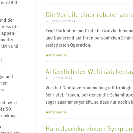
bis 7.000
Die Vorteile einer roboter-assi
rend der
28. November 2024
 dass die
Zwei Patienten und Prof. Dr. Gratzke benen
klappen
und basierend auf ihren persönlichen Erfahr
hnell zu
assistierten Operation.
 Urin und
Weiterlesen »
er
.
Anlässlich des Weltmädchenta
gs- und
10. Oktober 2024
inen
Was hat Genitalverstümmelung mit Urologie
es
Sehr viel. Frauen, bei denen die Schamlipp
sogar zusammengenäht, so dass nur noch ei
ind, wird
bis 50
Weiterlesen »
hränkung.
n
Harnblasenkarzinom: Symptom