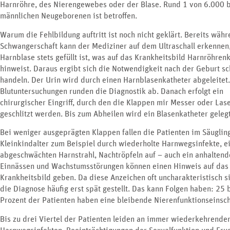
Harnröhre, des Nierengewebes oder der Blase. Rund 1 von 6.000 
männlichen Neugeborenen ist betroffen.
Warum die Fehlbildung auftritt ist noch nicht geklärt. Bereits wäh
Schwangerschaft kann der Mediziner auf dem Ultraschall erkennen,
Harnblase stets gefüllt ist, was auf das Krankheitsbild Harnröhren
hinweist. Daraus ergibt sich die Notwendigkeit nach der Geburt sc
handeln. Der Urin wird durch einen Harnblasenkatheter abgeleitet.
Blutuntersuchungen runden die Diagnostik ab. Danach erfolgt ein
chirurgischer Eingriff, durch den die Klappen mir Messer oder Las
geschlitzt werden. Bis zum Abheilen wird ein Blasenkatheter gelegt
Bei weniger ausgeprägten Klappen fallen die Patienten im Säuglin
Kleinkindalter zum Beispiel durch wiederholte Harnwegsinfekte, e
abgeschwächten Harnstrahl, Nachtröpfeln auf – auch ein anhaltend
Einnässen und Wachstumsstörungen können einen Hinweis auf das
Krankheitsbild geben. Da diese Anzeichen oft uncharakteristisch s
die Diagnose häufig erst spät gestellt. Das kann Folgen haben: 25 
Prozent der Patienten haben eine bleibende Nierenfunktionseinsc
Bis zu drei Viertel der Patienten leiden an immer wiederkehrende