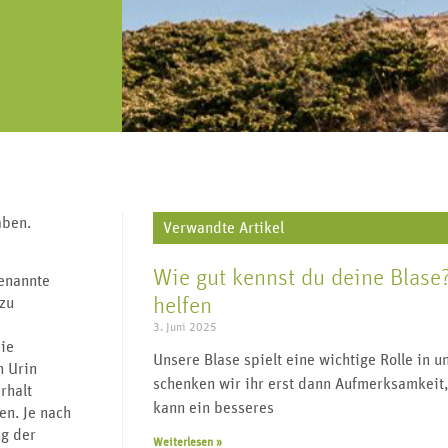
„Urologie für alle“ lebt von regem
J
V
Geschlechtskrankheiten,
re, Harnleiter,
Austausch und vielen Impulsgebern.
wi
Transgender, Wechseljahre uvm.
enitalien.
Werden Sie Teil der Community und
folgen Sie uns.
aben.
Verwandte Artikel
Wie gut kennst du deine Blase?
genannte
helfen
zu
3. Juni 2025
die
Unsere Blase spielt eine wichtige Rolle in 
n Urin
schenken wir ihr erst dann Aufmerksamkeit
rhalt
kann ein besseres
en. Je nach
g der
Weiterlesen »