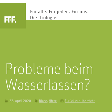
Für alle. Für jeden. Für uns.
Die Urologie.
Arztsuche
Blase
Nier
Die Blase ist Teil des Harntrakts.
Klärwerk des Körp
Hier wird Urin gesammelt und
Nieren reinigen und
Probleme beim
gespeichert.
Blut hunderte Ma
Wasserlassen?
22. April 2020
Blase
,
Niere
Zurück zur Übersicht
Kinderur
Penis
Kindliche Fehlbi
Das primäre männliche