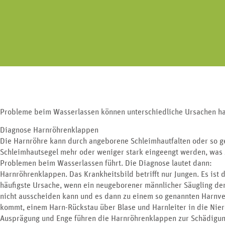
Erkrankungen an Nie
Geschlechtsorgan lässt sich in drei
Harnblase und G
Bereiche unterteilen.
Probleme beim Wasserlassen können unterschiedliche Ursachen h
Diagnose Harnröhrenklappen
Die Harnröhre kann durch angeborene Schleimhautfalten oder so 
Schleimhautsegel mehr oder weniger stark eingeengt werden, was 
Problemen beim Wasserlassen führt. Die Diagnose lautet dann:
Harnröhrenklappen. Das Krankheitsbild betrifft nur Jungen. Es ist 
häufigste Ursache, wenn ein neugeborener männlicher Säugling de
nicht ausscheiden kann und es dann zu einem so genannten Harnve
kommt, einem Harn-Rückstau über Blase und Harnleiter in die Nier
Ausprägung und Enge führen die Harnröhrenklappen zur Schädigun