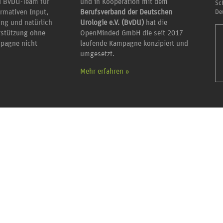
 BvDU-Team für
und in Kooperation mit dem
Sc
ormativen Input,
Berufsverband der Deutschen
De
ung und natürlich
Urologie e.V. (BvDU)
hat die
erstützung ohne
OpenMinded GmbH die seit 2017
mpagne nicht
laufende Kampagne konzipiert und
umgesetzt.
Mehr erfahren »