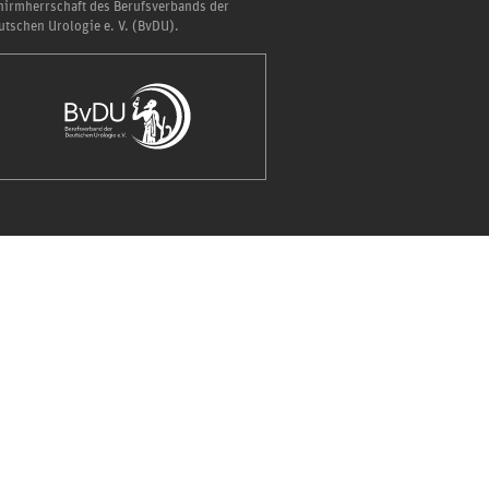
hirmherrschaft des Berufsverbands der
utschen Urologie e. V. (BvDU).