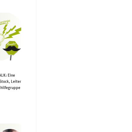
ALK: Eine
tock, Leiter
thilfegruppe