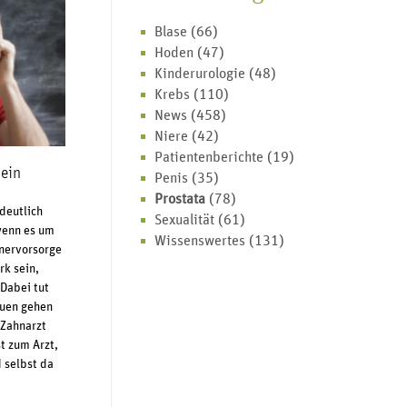
Blase
(66)
Hoden
(47)
Kinderurologie
(48)
Krebs
(110)
News
(458)
Niere
(42)
Patientenberichte
(19)
ein
Penis
(35)
Prostata
(78)
deutlich
Sexualität
(61)
wenn es um
Wissenswertes
(131)
nervorsorge
rk sein,
 Dabei tut
auen gehen
 Zahnarzt
t zum Arzt,
 selbst da