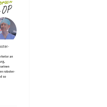
boter-
irketor an
urg,
 seinen
en roboter-
nd so