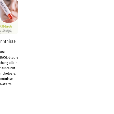
enntnisse
 die
OBASE-Studie
chung allein
 ausreicht.
ür Urologie,
enntnisse
SA-Werts.