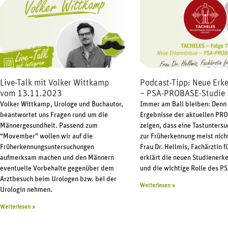
Live-Talk mit Volker Wittkamp
Podcast-Tipp: Neue Erk
vom 13.11.2023
– PSA-PROBASE-Studie
Volker Wittkamp, Urologe und Buchautor,
Immer am Ball bleiben: Denn
beantwortet uns Fragen rund um die
Ergebnisse der aktuellen PR
Männergesundheit. Passend zum
zeigen, dass eine Tastuntersu
“Movember” wollen wir auf die
zur Früherkennung meist nicht
Früherkennungsuntersuchungen
Frau Dr. Hellmis, Fachärztin f
aufmerksam machen und den Männern
erklärt die neuen Studienerk
eventuelle Vorbehalte gegenüber dem
und die wichtige Rolle des P
Arztbesuch beim Urologen bzw. bei der
Weiterlesen »
Urologin nehmen.
Weiterlesen »