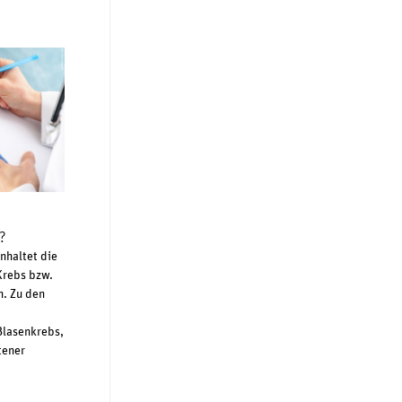
?
nhaltet die
Krebs bzw.
h. Zu den
Blasenkrebs,
tener