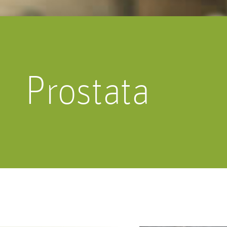
Erkrankungen an Nie
Geschlechtsorgan lässt sich in drei
Harnblase und G
Bereiche unterteilen.
Prostata