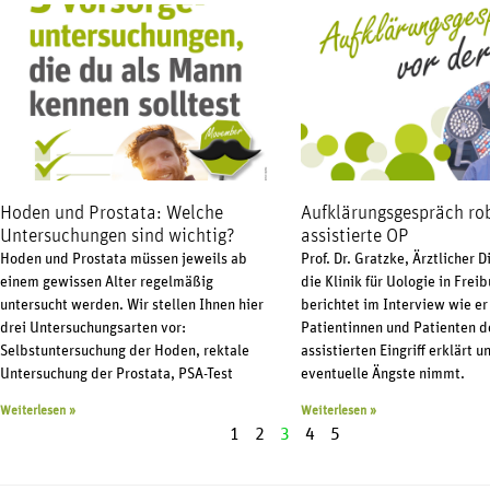
Hoden und Prostata: Welche
Aufklärungsgespräch ro
Untersuchungen sind wichtig?
assistierte OP
Hoden und Prostata müssen jeweils ab
Prof. Dr. Gratzke, Ärztlicher D
einem gewissen Alter regelmäßig
die Klinik für Uologie in Freib
untersucht werden. Wir stellen Ihnen hier
berichtet im Interview wie er
drei Untersuchungsarten vor:
Patientinnen und Patienten d
Selbstuntersuchung der Hoden, rektale
assistierten Eingriff erklärt u
Untersuchung der Prostata, PSA-Test
eventuelle Ängste nimmt.
Weiterlesen »
Weiterlesen »
1
2
3
4
5