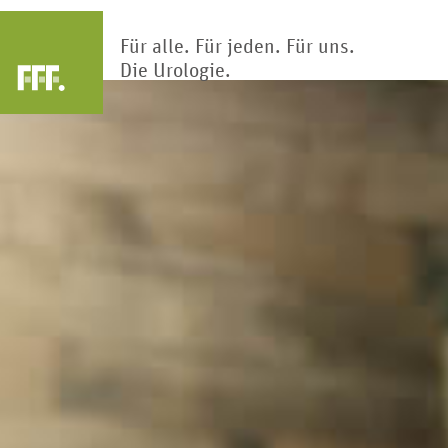
Für alle. Für jeden. Für uns.
Die Urologie.
Arztsuche
Blase
Nier
Die Blase ist Teil des Harntrakts.
Klärwerk des Körp
Hier wird Urin gesammelt und
Nieren reinigen und
gespeichert.
Blut hunderte Ma
Kinderur
Penis
Kindliche Fehlbi
Das primäre männliche