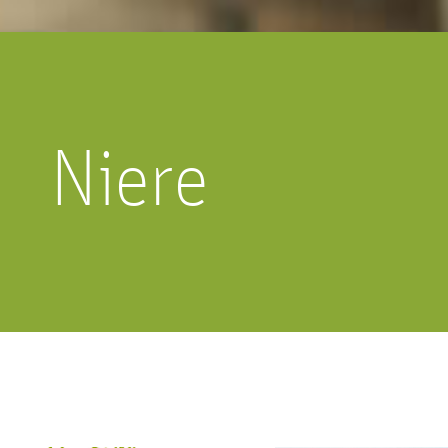
Erkrankungen an Nie
Geschlechtsorgan lässt sich in drei
Harnblase und G
Bereiche unterteilen.
Niere