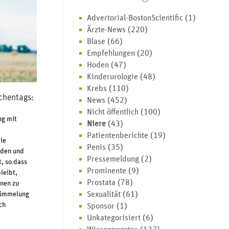
Advertorial-BostonScientific
(1)
Ärzte-News
(220)
Blase
(66)
Empfehlungen
(20)
Hoden
(47)
Kinderurologie
(48)
Krebs
(110)
chentags:
News
(452)
Nicht öffentlich
(100)
ng mit
Niere
(43)
Patientenberichte
(19)
die
Penis
(35)
rden und
Pressemeldung
(2)
, so dass
Prominente
(9)
leibt,
Prostata
(78)
nen zu
Sexualität
(61)
tümmelung
ch
Sponsor
(1)
Unkategorisiert
(6)