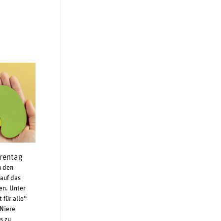
rentag
n den
auf das
en. Unter
für alle“
Niere
s zu