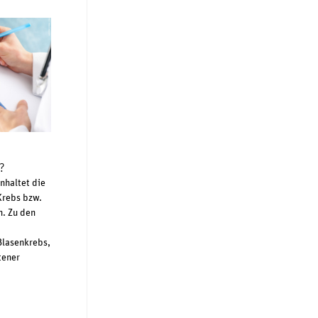
?
nhaltet die
Krebs bzw.
h. Zu den
Blasenkrebs,
tener