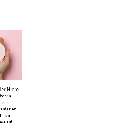
er Niere
hen in
nische
wenigsten
 Ihnen
ere auf.