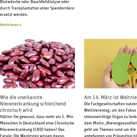
Blutwäsche oder Bauchfelldialyse oder
durch Transplantation einer Spenderniere
ersetzt werden.
Weiterlesen »
Wie die unerkannte
Am 14. März ist Weltnie
Nierenerkrankung schleichend
Die Fachgesellschaften nutze
chronisch wird
Weltnierentag, um den Fokus 
Hätten Sie gewusst, dass mehr als 5. Mio
lebenswichtige Organ zu lenk
Menschen in Deutschland eine Chronische
dem Motto „Nierengesundheit 
Nierenerkrankung (CKD) haben? Das
geht um Themen rund um die 
Fatale: Die Wenigsten wissen davon.
angefangen von Prävention bi