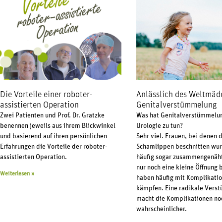
Die Vorteile einer roboter-
Anlässlich des Weltmäd
assistierten Operation
Genitalverstümmelung
Zwei Patienten und Prof. Dr. Gratzke
Was hat Genitalverstümmelu
benennen jeweils aus ihrem Blickwinkel
Urologie zu tun?
und basierend auf ihren persönlichen
Sehr viel. Frauen, bei denen 
Erfahrungen die Vorteile der roboter-
Schamlippen beschnitten wu
assistierten Operation.
häufig sogar zusammengenäht
nur noch eine kleine Öffnung b
Weiterlesen »
haben häufig mit Komplikatio
kämpfen. Eine radikale Vers
macht die Komplikationen no
wahrscheinlicher.