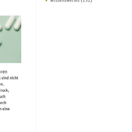
Wissenswertes
(132)
oren
 sind nicht
en.
druck,
uch
urch
n eine