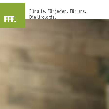
Für alle. Für jeden. Für uns.
Die Urologie.
Arztsuche
Blase
Nier
Die Blase ist Teil des Harntrakts.
Klärwerk des Körp
Hier wird Urin gesammelt und
Nieren reinigen und
gespeichert.
Blut hunderte Ma
Kinderur
Penis
Kindliche Fehlbi
Das primäre männliche