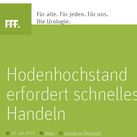
Für alle. Für jeden. Für uns.
Die Urologie.
Arztsuche
Blase
Nier
Hodenhochstand
Die Blase ist Teil des Harntrakts.
Klärwerk des Körp
Hier wird Urin gesammelt und
Nieren reinigen und
gespeichert.
Blut hunderte Ma
erfordert schnelle
Handeln
Kinderur
Penis
22. Juli 2025
News
Zurück zur Übersicht
Kindliche Fehlbi
Das primäre männliche