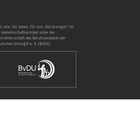
r alle. Für jeden. Für uns. Die Urologie“ ist
n Gemeinschaftsprojekt unter der
hirmherrschaft des Berufsverbands der
utschen Urologie e. V. (BvDU).