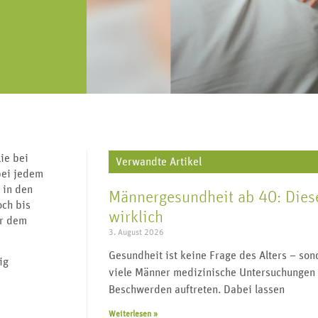
„Urologie für alle“ lebt von regem
J
V
Geschlechtskrankheiten,
re, Harnleiter,
Austausch und vielen Impulsgebern.
wi
Transgender, Wechseljahre uvm.
enitalien.
Werden Sie Teil der Community und
folgen Sie uns.
ie bei
Verwandte Artikel
bei jedem
 in den
Männergesundheit ab 40: Diese
och bis
wirklich
or dem
3. August 2026
Gesundheit ist keine Frage des Alters – s
ig
viele Männer medizinische Untersuchungen 
Beschwerden auftreten. Dabei lassen
Weiterlesen »