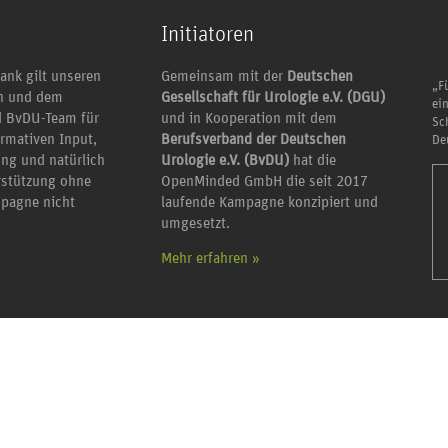
Initiatoren
ank gilt unseren
Gemeinsam mit der
Deutschen
„Fü
en und dem
Gesellschaft für Urologie e.V. (DGU)
ei
 BvDU-Team für
und in Kooperation mit dem
Sc
ormativen Input,
Berufsverband der Deutschen
De
ung und natürlich
Urologie e.V. (BvDU)
hat die
erstützung ohne
OpenMinded GmbH die seit 2017
mpagne nicht
laufende Kampagne konzipiert und
umgesetzt.
Mehr erfahren »