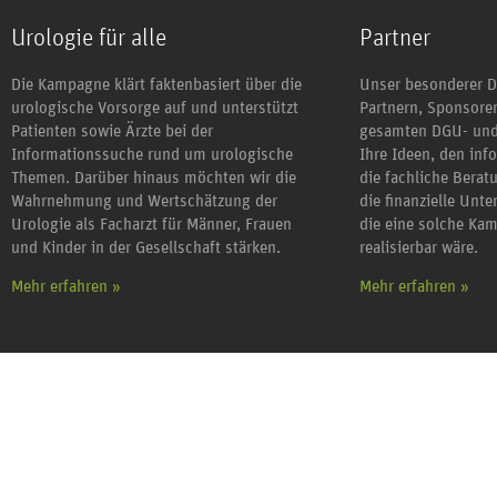
Urologie für alle
Partner
Die Kampagne klärt faktenbasiert über die
Unser besonderer D
urologische Vorsorge auf und unterstützt
Partnern, Sponsor
Patienten sowie Ärzte bei der
gesamten DGU- und
Informationssuche rund um urologische
Ihre Ideen, den inf
Themen. Darüber hinaus möchten wir die
die fachliche Berat
Wahrnehmung und Wertschätzung der
die finanzielle Unt
Urologie als Facharzt für Männer, Frauen
die eine solche Ka
und Kinder in der Gesellschaft stärken.
realisierbar wäre.
Mehr erfahren »
Mehr erfahren »