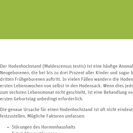
Erkrankungen an Nie
Geschlechtsorgan lässt sich in drei
Harnblase und G
Bereiche unterteilen.
Der Hodenhochstand (Maldescensus testis) ist eine häufige Anomal
Neugeborenen, die bei bis zu drei Prozent aller Kinder und sogar 
dritten Frühgeborenen auftritt. In vielen Fällen wandern die Hoden
ersten Lebenswochen von selbst in den Hodensack. Wenn dies jed
zum sechsten Lebensmonat nicht geschieht, ist eine Behandlung v
ersten Geburtstag unbedingt erforderlich.
Die genaue Ursache für einen Hodenhochstand ist oft nicht eindeut
festzustellen. Mögliche Faktoren umfassen:
Störungen des Hormonhaushalts